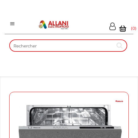

(0)