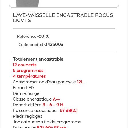
LAVE-VAISSELLE ENCASTRABLE FOCUS
12CVTS
​F501X
Référence
0435003
Code produit
Totalement encastrable
12 couverts
5 programmes
4 températures
Consommation d'eau par cycle
12L
Ecran LED
Demi-charge
Classe énergétique
A++
Départ différé
3 – 6 – 9 H
Puissance acoustique :
57 dB(A)
Pieds réglages
Indicateur son fin de programme
Dimension=
82* 60* 57 cm