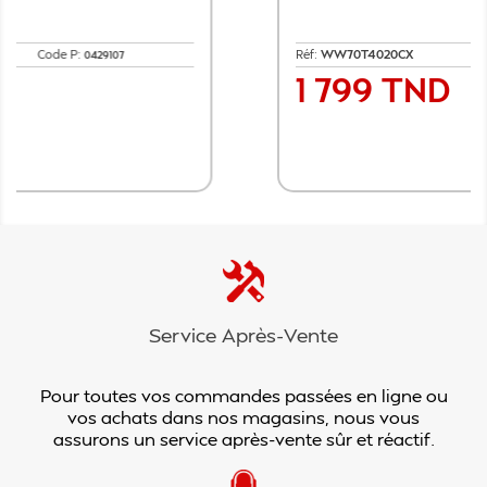
Réf:
WW70T4020CX
Code P:
0415236
1 799 TND
Prix
Ajouter au panier
Service Après-Vente
Pour toutes vos commandes passées en ligne ou
vos achats dans nos magasins, nous vous
assurons un service après-vente sûr et réactif.