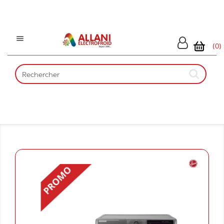

(0)