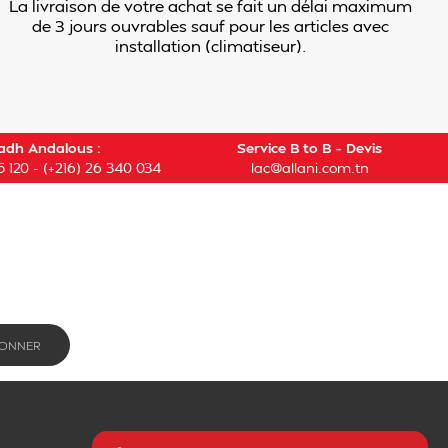
La livraison de votre achat se fait un délai maximum
de 3 jours ouvrables sauf pour les articles avec
installation (climatiseur).
adh Andalous :
Service B to B – Devis
5 120
-
(+216) 26 340 034
lac@allani.com.tn