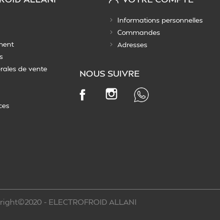
Informations personnelles
Commandes
ment
Adresses
s
rales de vente
NOUS SUIVRE
Instagram
Facebook
ces
right©2020 - ELECTROFROID ALLANI