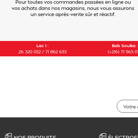
Pour toutes vos commandes passées en ligne ou
vos achats dans nos magasins, nous vous assurons
un service après-vente sûr et réactif.
Lac 1 :
Bab Souika :
26 320 032 / 71 862 633
(+216) 71 565 0
NOS PRODUITS
ÉLECTROF