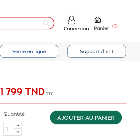
(0)
Panier
Connexion
Vente en ligne
Support client
1 799 TND
TTC
Quantité
AJOUTER AU PANIER