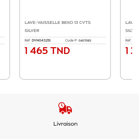
 CVTS
LAVE LINGE LG WM 8KG 1400T
Réf:
F4R3TYG6P SIL
Code P:
020
0481007
2 135 TND
Prix
er
Ajouter au panier
Livraison