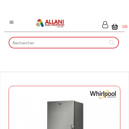

(0)