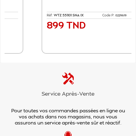
Réf:
WTZ 551101 SNA IX
Code P:
0229619
899 TND
Prix
Ajouter au panier
Service Après-Vente
Pour toutes vos commandes passées en ligne ou
vos achats dans nos magasins, nous vous
assurons un service après-vente sûr et réactif.