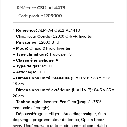
CS12-AL44T3
Référence
1209000
Code produit
‘-
Référence:
ALPHA4 CS12-AL44T3
– Climatiseur
Condor
12000 CH/FR Inverter
–
Puissance:
12000 BTU
–
Mode:
Chaud & Froid Inverter
–
Type climatique:
Tropicale T3
–
Classe énergétique
: A
–
Type de gaz:
R410
–
Affichage:
LED
–
Dimensions unité intérieure (L x H x P):
83 x 29 x
19 cm
–
Dimensions unité extérieure (L x H x P):
84.5 x 55 x
26 cm
–
Technologie
: Inverter, Eco Gear(jusqu’à -75%
économie d’energie)
– Dépoussiérage intelligent, Auto diagnostique, Auto
dégivrage, programmateur de temps, Option breez
away, Redémarrage auto mode sommeil confortable