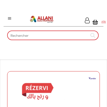

(0)