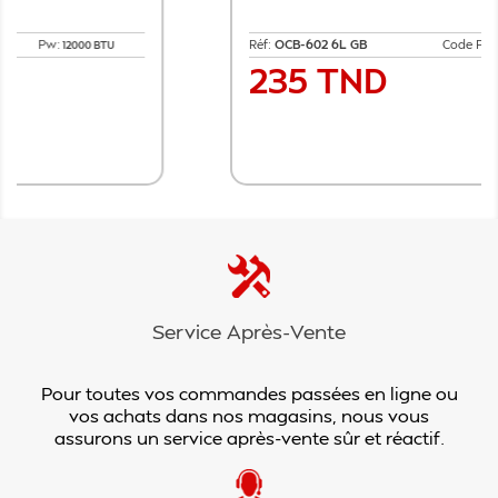
Réf:
OCB-602 6L GB
Code P:
0788002
235 TND
Prix
Ajouter au panier
Service Après-Vente
Pour toutes vos commandes passées en ligne ou
vos achats dans nos magasins, nous vous
assurons un service après-vente sûr et réactif.