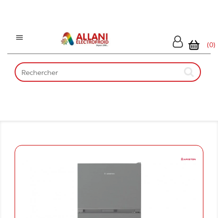

(0)