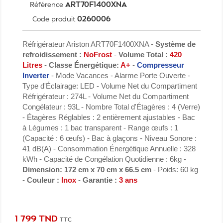
ART70F1400XNA
Référence
0260006
Code produit
Réfrigérateur Ariston ART70F1400XNA -
Système de
refroidissement :
NoFrost
-
Volume Total :
420
Litres
-
Classe Énergétique:
A+
-
Compresseur
Inverter
- Mode Vacances - Alarme Porte Ouverte -
Type d'Éclairage: LED - Volume Net du Compartiment
Réfrigérateur : 274L - Volume Net du Compartiment
Congélateur : 93L - Nombre Total d'Étagères : 4 (Verre)
- Étagères Réglables : 2 entièrement ajustables - Bac
à Légumes : 1 bac transparent - Range œufs : 1
(Capacité : 6 œufs) - Bac à glaçons - Niveau Sonore :
41 dB(A) - Consommation Énergétique Annuelle : 328
kWh - Capacité de Congélation Quotidienne : 6kg -
Dimension: 172 cm x 70 cm x 66.5 cm
- Poids: 60 kg
-
Couleur :
Inox
-
Garantie :
3 ans
1 799 TND
TTC