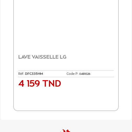
LAVE VAISSELLE LG
Réf:
DFC335HM
Code P:
0481026
4 159 TND
Prix
Ajouter au panier