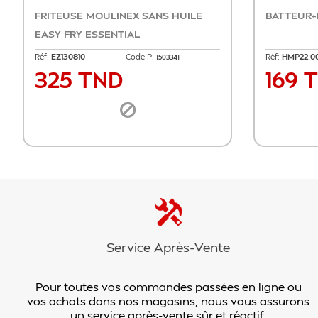
 MULTIFONCTION TRISTAR
MICRO ONDE BRANDT 2
+ BOL
4823
Code P:
Réf:
SE2000 SA
Code 
1530518
5 TND
349 TND
x
Prix
Ajouter au panier
Ajouter au p
Service Après-Vente
Pour toutes vos commandes passées en ligne ou
vos achats dans nos magasins, nous vous assurons
un service après-vente sûr et réactif.