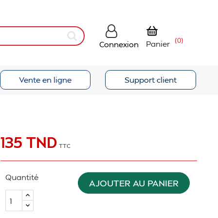
(0)
Panier
Connexion
Vente en ligne
Support client
135 TND
TTC
Quantité
AJOUTER AU PANIER