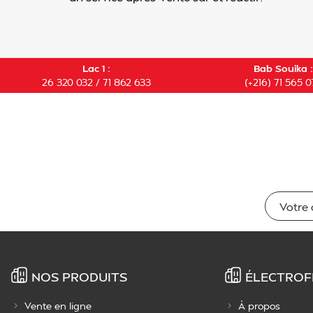
Lac 1 :
Bab Souika :
26 320 032 / 71 862 633
(+216) 71 565 0
NOS PRODUITS
ÉLECTROF
Vente en ligne
À propos