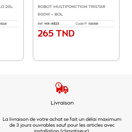
MIJOTEUSE MINERALIA 28 CM+COUV
MICRO-ONDE
PYREX
Réf:
MIJOTEUSE
Code P:
Réf:
SM2016S
1130015
116 TND
350 
Prix
Prix
Ajouter au panier
Aj
Livraison
La livraison de votre achat se fait un délai maximum
de 3 jours ouvrables sauf pour les articles avec
installation (climatiseur).