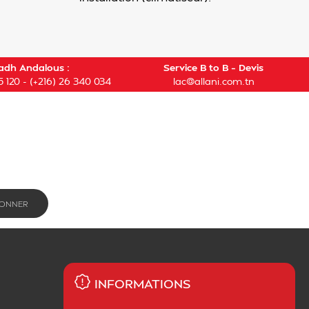
adh Andalous :
Service B to B – Devis
5 120
-
(+216) 26 340 034
lac@allani.com.tn
INFORMATIONS