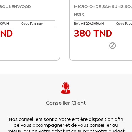
3L
PLAQUE CANDY 5 FEUX INOX
P:
Réf:
CHW7X
Code P:
0819032
0815197
599 TND
Prix
anier
Ajouter au panier
Conseiller Client
Nos conseillers sont à votre entière disposition afin
de vous accompagner et de vous conseiller au
mieux lors de votre achat et ce suivant votre budget