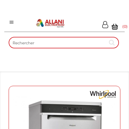

(0)