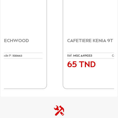
CAFETIERE KENIA 9T
Réf:
MGC A49033
Code P:
1530682
65 TND
Prix
Ajouter au panier