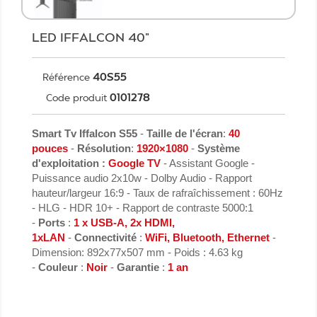
LED IFFALCON 40"
40S55
Référence
0101278
Code produit
Smart Tv Iffalcon S55
-
Taille de l'écran
:
40
pouces
-
Résolution
:
1920×1080
-
Système
d'exploitation :
Google TV
- Assistant Google -
Puissance audio 2x10w - Dolby Audio - Rapport
hauteur/largeur 16:9 - Taux de rafraîchissement : 60Hz
- HLG - HDR 10+ - Rapport de contraste 5000:1
-
Ports
:
1 x USB-A, 2x HDMI,
1xLAN
-
Connectivité
:
WiFi, Bluetooth, Ethernet
-
Dimension: 892x77x507 mm - Poids : 4.63 kg
-
Couleur
:
Noir
-
Garantie
:
1 an