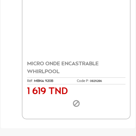
MICRO ONDE ENCASTRABLE
WHIRLPOOL
Réf:
MBNA 920B
Code P:
0829286
1 619 TND
Prix