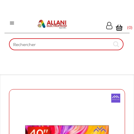

(0)