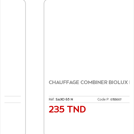
CHAUFFAGE COMBINER BIOLUX MOD.
Réf:
SAXO 65 N
Code P:
0755007
235 TND
Prix
Ajouter au panier