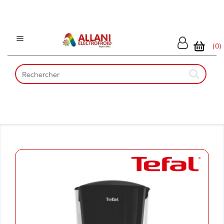

(0)