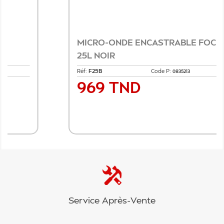
MICRO-ONDE ENCASTRABLE FOCUS
25L NOIR
Réf:
F25B
Code P:
0835213
969 TND
Prix
Ajouter au panier
Service Après-Vente