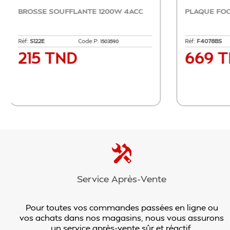
LAVE VAISSELLE LG
:
Réf:
DFC335HM
Code P:
0829282
0481026
4 159 TND
Prix
er
Ajouter au panier
Service Après-Vente
Pour toutes vos commandes passées en ligne ou
vos achats dans nos magasins, nous vous assurons
un service après-vente sûr et réactif.