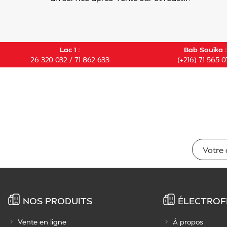
Lac 1 :
Bab Souika :
26 320 032 / 71 862 633
(+216) 71 565 0
NOS PRODUITS
ÉLECTROF
Vente en ligne
À propos