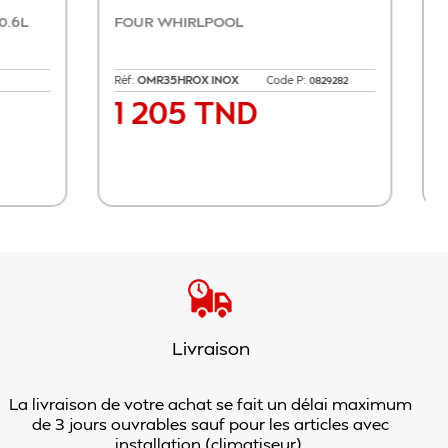
R KENWOOD
FAITOUT MINERALIA 20 CM+
COUVERCLE
Code P:
Réf:
PYREX 33054
Code P:
1515332
1130011
D
126 TND
Prix
er au panier
Ajouter au panier
Livraison
La livraison de votre achat se fait un délai maximum
de 3 jours ouvrables sauf pour les articles avec
installation (climatiseur).