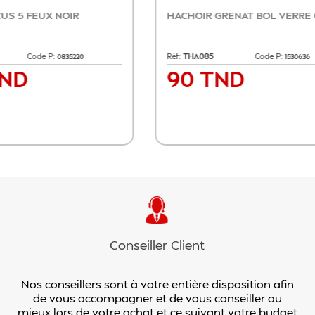
CUISINIÈRE ARTHUR MARTIN 60CM 4
FRITEUSE A AI
FEUX NOIR
Réf:
AMG60N
Code P:
Réf:
HFP50 000BK
0337008
1 230 TND
459 TN
Prix
Prix
Ajouter au panier
Ajout
Conseiller Client
Nos conseillers sont à votre entière disposition afin
de vous accompagner et de vous conseiller au
mieux lors de votre achat et ce suivant votre budget