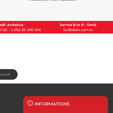
adh Andalous :
Service B to B – Devis
5 120
-
(+216) 26 340 034
lac@allani.com.tn
INFORMATIONS