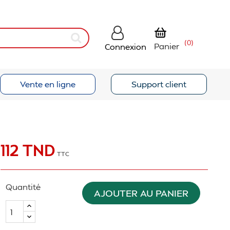
(0)
Panier
Connexion
Vente en ligne
Support client
112 TND
TTC
Quantité
AJOUTER AU PANIER