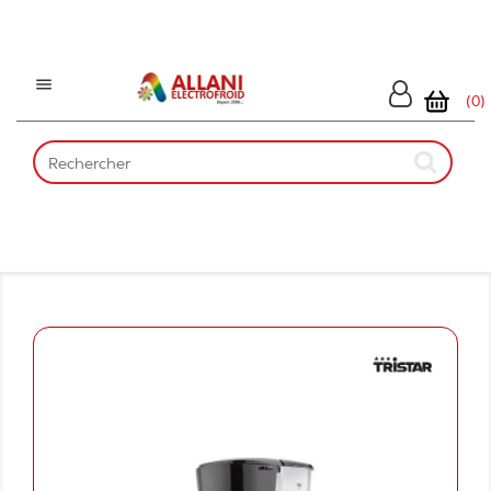

(0)