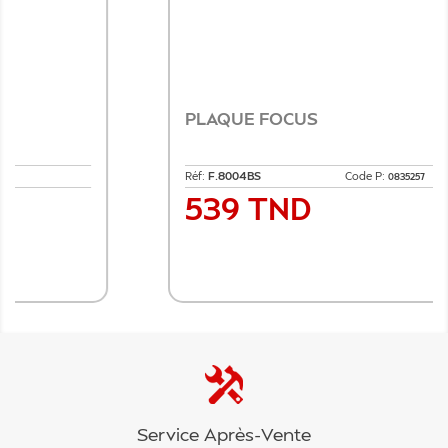
PLAQUE FOCUS
Réf:
F.8004BS
Code P:
0835257
539 TND
Prix
Ajouter au panier
Service Après-Vente