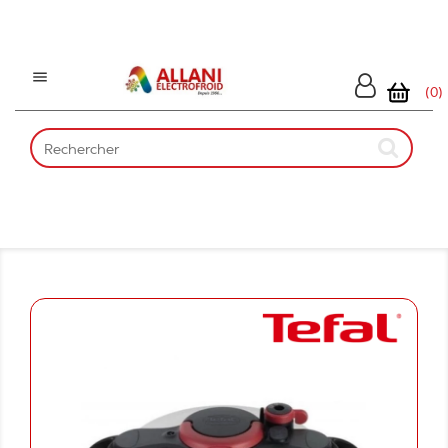

(0)