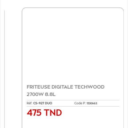
FRITEUSE DIGITALE TECHWOOD
2700W 8.8L
Réf:
CS-927 DUO
Code P:
1530663
475 TND
Prix
Ajouter au panier