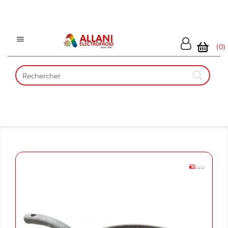

(0)