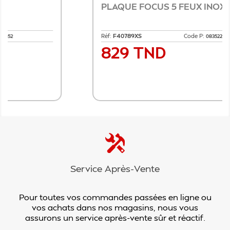
PLAQUE FOCUS 5 FEUX INOX
Réf:
F40789XS
Code P:
0835224
829 TND
Prix
Ajouter au panier
Service Après-Vente
Pour toutes vos commandes passées en ligne ou
vos achats dans nos magasins, nous vous
assurons un service après-vente sûr et réactif.