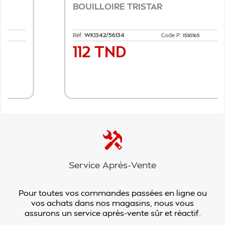
BOUILLOIRE TRISTAR
Réf:
WK1342/56134
Code P:
1530165
112 TND
Prix
Ajouter au panier
Service Après-Vente
Pour toutes vos commandes passées en ligne ou
vos achats dans nos magasins, nous vous
assurons un service après-vente sûr et réactif.