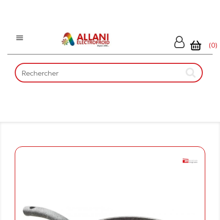

(0)